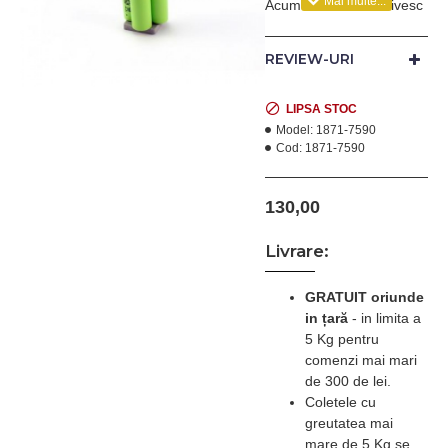
Acumulatorii se potrivesc
si la Ermila Belissima.
Specificatii tehnice: 3,6 v
REVIEW-URI
- 1800 mAh NiMH
LIPSA STOC
Model:
1871-7590
Cod:
1871-7590
130,00
Livrare:
GRATUIT oriunde
in țară
-
in limita a
5 Kg pentru
comenzi mai mari
de 300 de lei.
Coletele cu
greutatea mai
mare de 5 Kg se