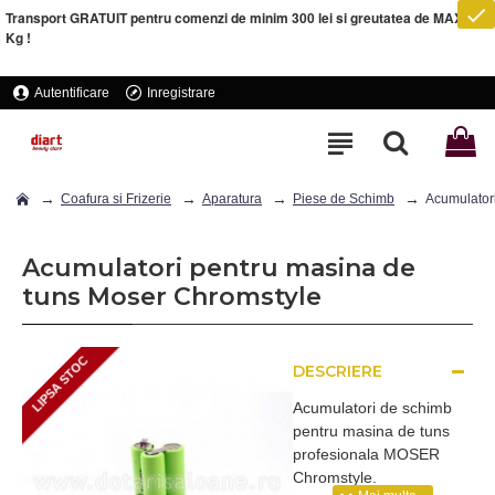
Transport GRATUIT pentru comenzi de minim 300 lei si greutatea de MAXIM 5
Kg !
Autentificare
Inregistrare
Coafura si Frizerie
Aparatura
Piese de Schimb
Acumulator
Acumulatori pentru masina de
tuns Moser Chromstyle
LIPSA STOC
DESCRIERE
LIPSA STOC
Acumulatori de schimb
pentru masina de tuns
profesionala MOSER
Chromstyle.