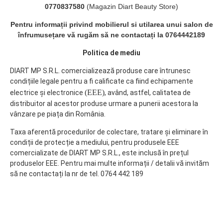
0770837580
(Magazin Diart Beauty Store)
Pentru informații privind mobilierul si utilarea unui salon de
înfrumusețare vă rugăm să ne contactați la 0764442189
Politica de mediu
DIART MP S.R.L. comercializează produse care întrunesc
condițiile legale pentru a fi calificate ca fiind echipamente
(EEE)
electrice și electronice
, având, astfel, calitatea de
distribuitor al acestor produse urmare a punerii acestora la
vânzare pe piața din România.
Taxa aferentă procedurilor de colectare, tratare și eliminare în
condiții de protecție a mediului, pentru produsele EEE
comercializate de DIART MP S.R.L., este inclusă în prețul
produselor EEE. Pentru mai multe informații / detalii vă invităm
să ne contactați la nr de tel. 0764 442 189