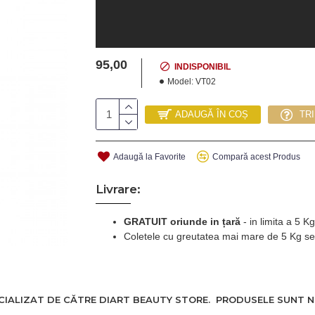
95,00
INDISPONIBIL
Model:
VT02
ADAUGĂ ÎN COȘ
TR
Adaugă la Favorite
Compară acest Produs
Livrare:
GRATUIT oriunde in țară
-
in limita a 5 
Coletele cu greutatea mai mare de 5 Kg se
Cu aparatul Veet Sensitive Precision puteti obtine 
modeleaza rapid si delicat parul de pe zonele sensibi
Indepartati cu usurinta parul nedorit dintr-o singu
ALIZAT DE CĂTRE DIART BEAUTY STORE. PRODUSELE SUNT NOI