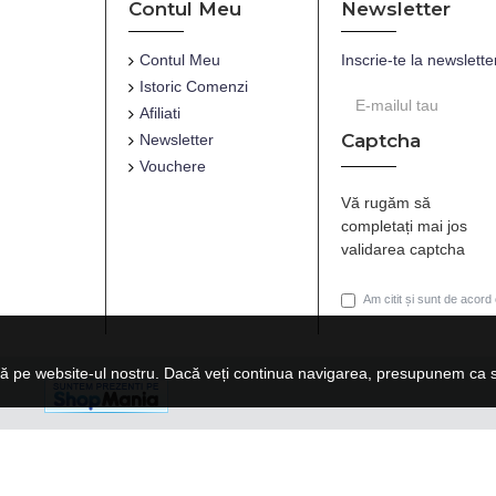
Contul Meu
Newsletter
Contul Meu
Inscrie-te la newslette
Istoric Comenzi
Afiliati
Captcha
Newsletter
Vouchere
Vă rugăm să
completați mai jos
validarea captcha
Am citit și sunt de acord
ă pe website-ul nostru. Dacă veți continua navigarea, presupunem ca su