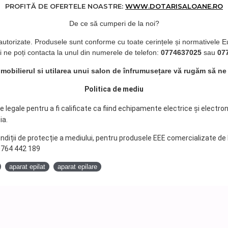
Precizie ridicata: accesorii dedicate pentru model
PROFITĂ DE OFERTELE NOASTRE:
WWW.DOTARISALOANE.RO
clati cu apa (consultati manualul de utilizare pentr
De ce să cumperi de la noi?
Utilizati peria de curatare pentru a inlatura restur
 autorizate. Produsele sunt conforme cu toate cerințele și normativele E
Nu spalati corpul principal al aparatului, pentru a 
i ne poți contacta la unul din numerele de telefon:
0774637025
sau
07
Se recomanda ungerea cu 1-2 picaturi de ulei lubr
d mobilierul si utilarea unui salon de înfrumusețare vă rugăm să ne
aparatul pentru cateva secunde, pentru prelungi d
Politica de mediu
Daca observati o scurgere din baterie, scoateti ime
centrele autorizate.
legale pentru a fi calificate ca fiind echipamente electrice și electro
ia.
Nu asezati produsul in apropierea dispozitivelor de
ondiții de protecție a mediului, pentru produsele EEE comercializate de
Nu utilizati daca observati deteriorari in partea i
 0764 442 189
Daca aveti pielea sensibila, alergica la produse co
aparat epilat
aparat epilare
produsul incercati-l pe brate sau pe picioare
Nu utilizati impreuna cu gel sau spuma de ras. Uti
A nu se utiliza apa de mare, lotiuni de curatare 
copiilor.