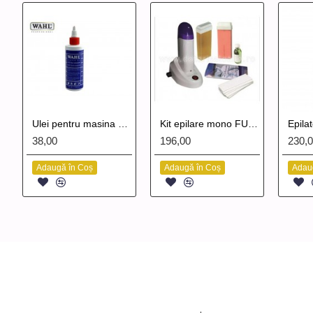
Ulei pentru masina de tuns Wahl
Kit epilare mono FULL Pack
38,00
196,00
230,
Adaugă în Coș
Adaugă în Coș
Adau