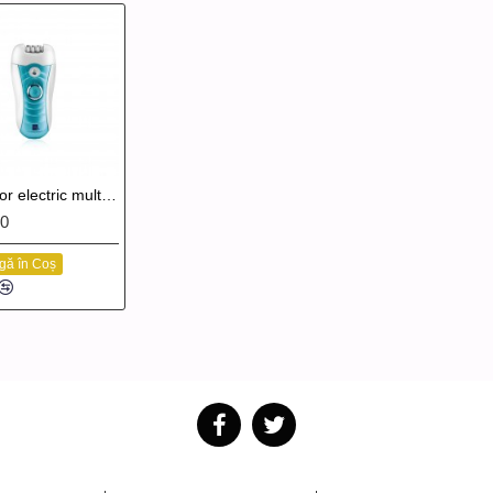
Epilator electric multifunctional reincarcabil
00
gă în Coș