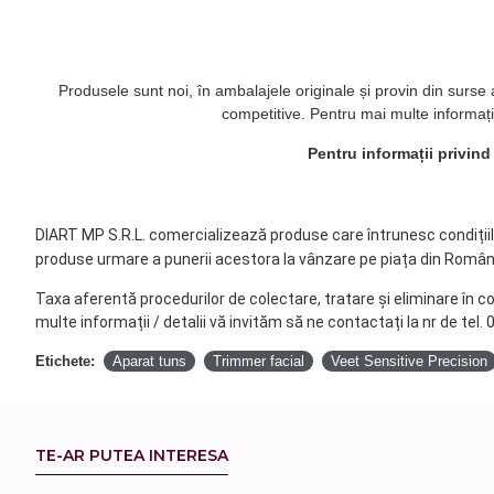
Produsele sunt noi, în ambalajele originale și provin din surse
competitive. Pentru mai multe informați
Pentru informații privin
DIART MP S.R.L. comercializează produse care întrunesc condițiile 
produse urmare a punerii acestora la vânzare pe piața din Român
Taxa aferentă procedurilor de colectare, tratare și eliminare în c
multe informații / detalii vă invităm să ne contactați la nr de tel.
Etichete:
Aparat tuns
Trimmer facial
Veet Sensitive Precision
TE-AR PUTEA INTERESA