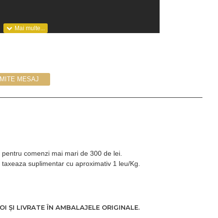
IMITE MESAJ
Kg pentru comenzi mai mari de 300 de lei.
 taxeaza suplimentar cu aproximativ 1 leu/Kg.
rapid aspectul pe care vi l-ati dorit dintotdeauna. Tunde si
le si delicate ale corpului, cum ar fi fata, linia bikinilor si axilele.
ra miscare, fara teama de taieturi.
 ȘI LIVRATE ÎN AMBALAJELE ORIGINALE.