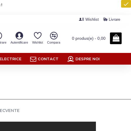
 !
Wishlist
Livrare
0 produs(e) - 0,00
trare
Autentificare
Wishlist
Compara
ELECTRICE
CONTACT
DESPRE NOI
RECVENTE