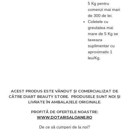
intensificate! Tamponati
5 Kg pentru
zona afectata cu un
comenzi mai mari
prosop curat umezit cu
de 300 de lei.
apa rece, dupa care
Coletele cu
aplicati o crema nutritiva-
greutatea mai
NU FACETI DUS! Nu
mare de 5 Kg se
contine colorant, arome
taxeaza
artificiale sau substante
suplimentar cu
de origine animala. Este
aproximativ 1
produsa din materiale de
leu/Kg.
baza conforme cu
standardele
farmaceutice.
UTILIZARE: Numai
pentru uz extern, pe
ACEST PRODUS ESTE VÂNDUT ȘI COMERCIALIZAT DE
pielea curata, fara rani
CĂTRE DIART BEAUTY STORE. PRODUSELE SUNT NOI ȘI
deschise. A se evita
LIVRATE ÎN AMBALAJELE ORIGINALE.
contactul cu ochii. A se
efectua testarea pe o
PROFITĂ DE OFERTELE NOASTRE:
suprafata mai mica a
WWW.DOTARISALOANE.RO
pielii. A nu se lasa la
De ce să cumperi de la noi?
indemana copiilor. A nu