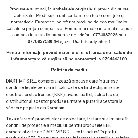
se folosi de femeile
Produsele sunt noi, în ambalajele originale și provin din surse
insarcinate sau care sunt
autorizate. Produsele sunt conforme cu toate cerințele și
in perioada de alaptare!
normativele Europene. Va oferim produse de cea mai înalta
Gramaj: 1000g.
calitate și prețuri competitive. Pentru mai multe informații ne poți
contacta la unul din numerele de telefon:
0774637025
sau
0770837580
(Magazin Diart Beauty Store)
Pentru informații privind mobilierul si utilarea unui salon de
înfrumusețare vă rugăm să ne contactați la 0764442189
Politica de mediu
DIART MP S.R.L. comercializează produse care întrunesc
condițiile legale pentru a fi calificate ca fiind echipamente
(EEE)
electrice și electronice
, având, astfel, calitatea de
distribuitor al acestor produse urmare a punerii acestora la
vânzare pe piața din România.
Taxa aferentă procedurilor de colectare, tratare și eliminare în
condiții de protecție a mediului, pentru produsele EEE
comercializate de DIART MP S.R.L., este inclusă în prețul