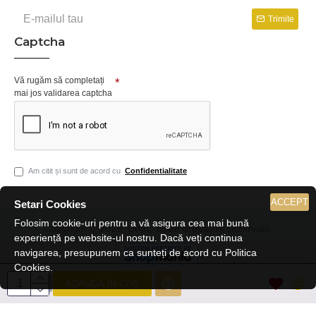
Trimite
Captcha
Vă rugăm să completați
mai jos validarea captcha
Am citit și sunt de acord cu
Confidentialitate
ACCEPT
Setari Cookies
Folosim cookie-uri pentru a vă asigura cea mai bună
Copyright © 2019, DiArt, Toate drepturile rezervate.
experiență pe website-ul nostru. Dacă veți continua
navigarea, presupunem ca sunteți de acord cu Politica
Cookies.
ADAUGĂ ÎN COȘ