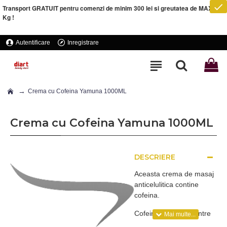
Transport GRATUIT pentru comenzi de minim 300 lei si greutatea de MAXIM 5
Kg !
Autentificare
Inregistrare
Crema cu Cofeina Yamuna 1000ML
Crema cu Cofeina Yamuna 1000ML
DESCRIERE
Aceasta crema de masaj
anticelulitica contine
cofeina.
Cofeina este unul dintre
cele mai vechi