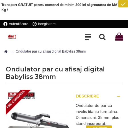
Transport GRATUIT pentru comenzi de minim 300 lei si greutatea de MAXIM 5
Kg !
Autentificare
Inregistrare
Ondulator par cu afisaj digital Babyliss 38mm
Ondulator par cu afisaj digital
Babyliss 38mm
PRE-COMANDA
DESCRIERE
PRE-COMANDA
Ondulator de par cu
invelis titaniu-turmalina.
Dimensiuni: 38 mm plus
stand incorporat.