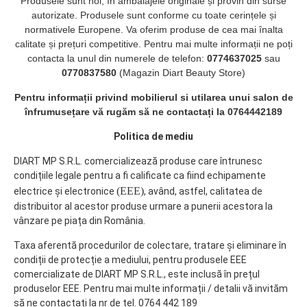
Produsele sunt noi, în ambalajele originale și provin din surse
autorizate. Produsele sunt conforme cu toate cerințele și
normativele Europene. Va oferim produse de cea mai înalta
calitate și prețuri competitive. Pentru mai multe informații ne poți
contacta la unul din numerele de telefon:
0774637025
sau
0770837580
(Magazin Diart Beauty Store)
Pentru informații privind mobilierul si utilarea unui salon de
înfrumusețare vă rugăm să ne contactați la 0764442189
Politica de mediu
DIART MP S.R.L. comercializează produse care întrunesc
condițiile legale pentru a fi calificate ca fiind echipamente
(EEE)
electrice și electronice
, având, astfel, calitatea de
distribuitor al acestor produse urmare a punerii acestora la
vânzare pe piața din România.
Taxa aferentă procedurilor de colectare, tratare și eliminare în
condiții de protecție a mediului, pentru produsele EEE
comercializate de DIART MP S.R.L., este inclusă în prețul
produselor EEE. Pentru mai multe informații / detalii vă invităm
să ne contactați la nr de tel. 0764 442 189