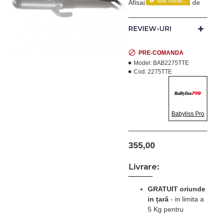
Afisaj digital si reglaj de
temperatura: 130°C -
200°C.
REVIEW-URI
Atinge aceste
performante cu doar 45
W.
PRE-COMANDA
Cablu rotativ de 2,7 m.
Model:
BAB2275TTE
Cod:
2275TTE
Babyliss Pro
355,00
Livrare:
GRATUIT oriunde
in țară
-
in limita a
5 Kg pentru