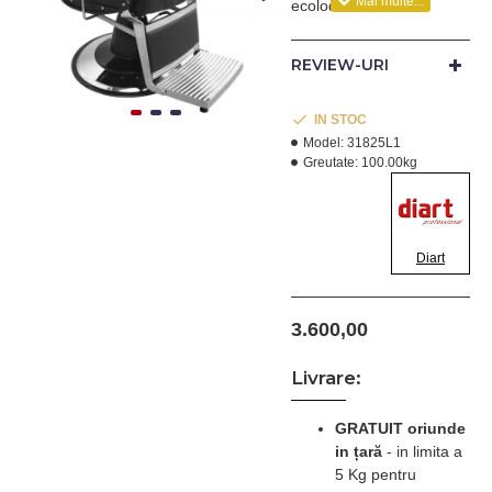
ecologica neagra si
cusaturi in carouri.
REVIEW-URI
- Pompa hidraulica foarte
rezistenta (aprox 500 kg)
IN STOC
- Pompa hidraulica este
Model:
31825L1
acoperita de o masca
Greutate:
100.00kg
neagra.
- Manere din aliaj
inoxidabil vopsite in
Diart
culoarea neagra.
- Suport de picioare
cromat.
3.600,00
- tetiera ajustabila pe 5
Livrare:
nivele
GRATUIT oriunde
in țară
-
in limita a
5 Kg pentru