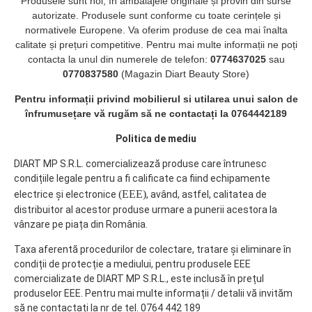
Produsele sunt noi, în ambalajele originale și provin din surse
autorizate. Produsele sunt conforme cu toate cerințele și
normativele Europene. Va oferim produse de cea mai înalta
calitate și prețuri competitive. Pentru mai multe informații ne poți
contacta la unul din numerele de telefon:
0774637025
sau
0770837580
(Magazin Diart Beauty Store)
Pentru informații privind mobilierul si utilarea unui salon de
înfrumusețare vă rugăm să ne contactați la 0764442189
Politica de mediu
DIART MP S.R.L. comercializează produse care întrunesc
condițiile legale pentru a fi calificate ca fiind echipamente
(EEE)
electrice și electronice
, având, astfel, calitatea de
distribuitor al acestor produse urmare a punerii acestora la
vânzare pe piața din România.
Taxa aferentă procedurilor de colectare, tratare și eliminare în
condiții de protecție a mediului, pentru produsele EEE
comercializate de DIART MP S.R.L., este inclusă în prețul
produselor EEE. Pentru mai multe informații / detalii vă invităm
să ne contactați la nr de tel. 0764 442 189