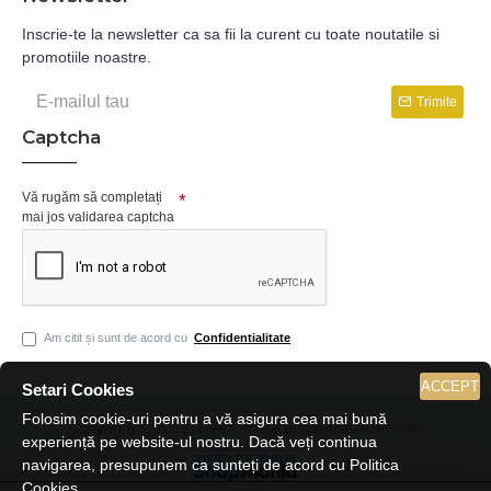
Inscrie-te la newsletter ca sa fii la curent cu toate noutatile si
promotiile noastre.
Trimite
Captcha
Vă rugăm să completați
mai jos validarea captcha
Am citit și sunt de acord cu
Confidentialitate
ACCEPT
Setari Cookies
Folosim cookie-uri pentru a vă asigura cea mai bună
Copyright © 2019, DiArt, Toate drepturile rezervate.
experiență pe website-ul nostru. Dacă veți continua
navigarea, presupunem ca sunteți de acord cu Politica
Cookies.