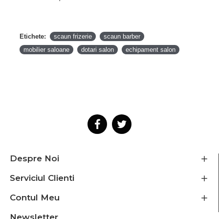
Etichete:
scaun frizerie
scaun barber
mobilier saloane
dotari salon
echipament salon
Despre Noi
Serviciul Clienti
Contul Meu
Newsletter