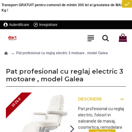
Transport GRATUIT pentru comenzi de minim 300 lei si greutatea de MAXIM 5
Kg !
Autentificare
Inregistrare
Pat profesional cu reglaj electric 3 motoare , model Galea
Pat profesional cu reglaj electric 3
motoare , model Galea
DESCRIERE
10 ZILE
10 ZILE
Pat profesional cu reglaj
electric, folosit in
saloanele de masaj,
cosmetica, remodelare