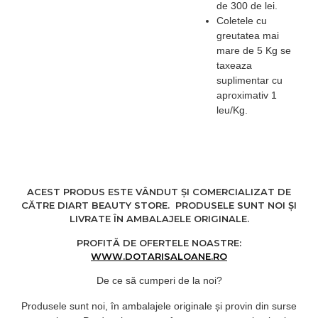
Greutate produs:92Kg
de 300 de lei.
Coletele cu
Greutate maxima
greutatea mai
suportata:200Kg
mare de 5 Kg se
taxeaza
suplimentar cu
aproximativ 1
leu/Kg.
ACEST PRODUS ESTE VÂNDUT ȘI COMERCIALIZAT DE
CĂTRE DIART BEAUTY STORE. PRODUSELE SUNT NOI ȘI
LIVRATE ÎN AMBALAJELE ORIGINALE.
PROFITĂ DE OFERTELE NOASTRE:
WWW.DOTARISALOANE.RO
De ce să cumperi de la noi?
Produsele sunt noi, în ambalajele originale și provin din surse