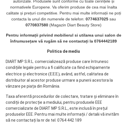
autorizate. Produsele sunt conforme cu toate cerințele și
normativele Europene. Va oferim produse de cea mai înalta
calitate și prețuri competitive. Pentru mai multe informații ne poți
contacta la unul din numerele de telefon:
0774637025
sau
0770837580
(Magazin Diart Beauty Store)
Pentru informații privind mobilierul si utilarea unui salon de
înfrumusețare vă rugăm să ne contactați la 0764442189
Politica de mediu
DIART MP S.R.L. comercializează produse care întrunesc
condițiile legale pentru a fi calificate ca fiind echipamente
(EEE)
electrice și electronice
, având, astfel, calitatea de
distribuitor al acestor produse urmare a punerii acestora la
vânzare pe piața din România.
Taxa aferentă procedurilor de colectare, tratare și eliminare în
condiții de protecție a mediului, pentru produsele EEE
comercializate de DIART MP S.R.L., este inclusă în prețul
produselor EEE. Pentru mai multe informații / detalii vă invităm
să ne contactați la nr de tel. 0764 442 189