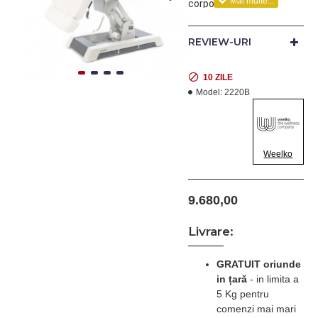
corporala, cabinete
medicale, centre de
recuperare si
REVIEW-URI
fizioterapie.
Este echipat cu 3
10 ZILE
motoare care
Model:
2220B
controleaza inaltimea,
spatarul si suportul de
picioare
Weelko
Tapiterie din piele
ecologica de inalta
caliate care faciliteaza
9.680,00
curatarea
Livrare:
GRATUIT oriunde
in țară
-
in limita a
Dimensiune:185,5x88x63/85
5 Kg pentru
cm
comenzi mai mari