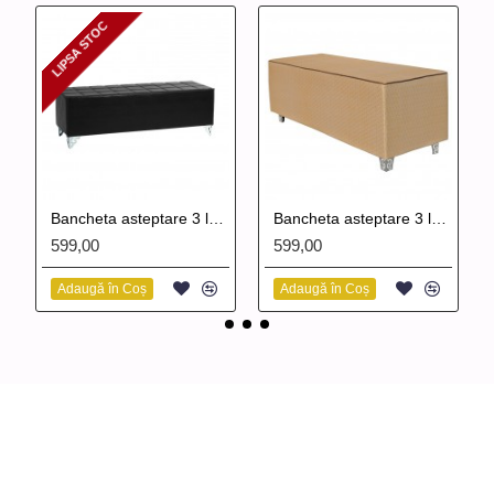
LIPSA STOC
LIPSA STOC
Bancheta asteptare 3 locuri
Bancheta asteptare 3 locuri Vogue
599,00
599,00
Adaugă în Coș
Adaugă în Coș