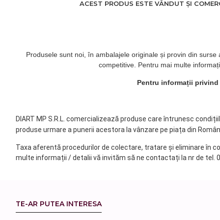
ACEST PRODUS ESTE VÂNDUT ȘI COMERCI
Produsele sunt noi, în ambalajele originale și provin din surse
competitive. Pentru mai multe informați
Pentru informații privin
DIART MP S.R.L. comercializează produse care întrunesc condițiile 
produse urmare a punerii acestora la vânzare pe piața din Român
Taxa aferentă procedurilor de colectare, tratare și eliminare în c
multe informații / detalii vă invităm să ne contactați la nr de tel.
TE-AR PUTEA INTERESA