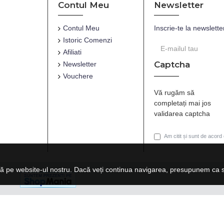
Contul Meu
Newsletter
Contul Meu
Inscrie-te la newslette
Istoric Comenzi
Afiliati
Captcha
Newsletter
Vouchere
Vă rugăm să
completați mai jos
validarea captcha
Am citit și sunt de acord
ă pe website-ul nostru. Dacă veți continua navigarea, presupunem ca su