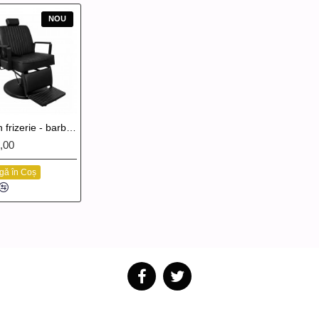
NOU
Scaun frizerie - barber Aiden Black
,00
gă în Coș