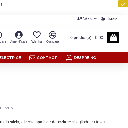
 !
Wishlist
Livrare
0 produs(e) - 0,00
trare
Autentificare
Wishlist
Compara
ELECTRICE
CONTACT
DESPRE NOI
RECVENTE
i din sticla, diverse spatii de depozitare si oglinda cu fazet.