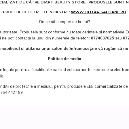
ALIZAT DE CĂTRE DIART BEAUTY STORE. PRODUSELE SUNT NOI
PROFITĂ DE OFERTELE NOASTRE:
WWW.DOTARISALOANE.RO
De ce să cumperi de la noi?
 autorizate. Produsele sunt conforme cu toate cerințele și normativele E
i ne poți contacta la unul din numerele de telefon:
0774637025
sau
07
d mobilierul si utilarea unui salon de înfrumusețare vă rugăm să ne
Politica de mediu
legale pentru a fi calificate ca fiind echipamente electrice și electro
ia.
ondiții de protecție a mediului, pentru produsele EEE comercializate de
 0764 442 189