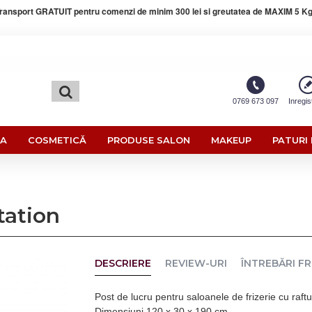
ransport GRATUIT pentru comenzi de minim 300 lei si greutatea de MAXIM 5 Kg
0769 673 097
Inregis
RA
COSMETICĂ
PRODUSE SALON
MAKEUP
PATURI 
tation
DESCRIERE
REVIEW-URI
ÎNTREBĂRI F
Post de lucru pentru saloanele de frizerie cu raftur
Dimensiuni 120 x 30 x 190 cm