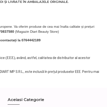
 ȘI LIVRATE ÎN AMBALAJELE ORIGINALE.
uropene. Va oferim produse de cea mai înalta calitate și prețuri
70837580
(Magazin Diart Beauty Store)
 contactați la 0764442189
(EEE)
nice
, având, astfel, calitatea de distribuitor al acestor
 DIART MP S.R.L., este inclusă în prețul produselor EEE. Pentru mai
Aceiasi Categorie