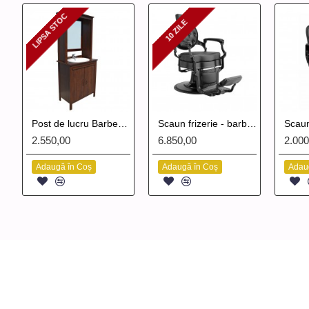
LIPSA STOC
10 ZILE
LIPSA STOC
10 ZILE
Post de lucru Barber Class
Scaun frizerie - barber BoZ
2.550,00
6.850,00
2.000
Adaugă în Coș
Adaugă în Coș
Adau