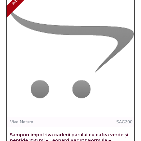
2-3 ZILE
Viva Natura
SAC300
Sampon impotriva caderii parului cu cafea verde și
peptide 250 ml – Leonard Radutz Formula –