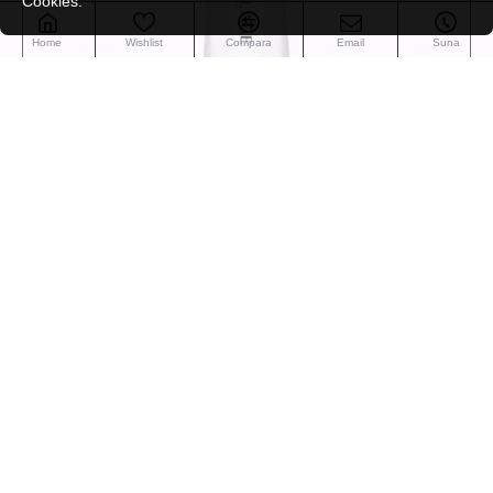
Cookies.
Home
Wishlist
Compara
Email
Suna
MATRIX
BMX591
Sampon Matrix Biolage Bond Therapy - Pentru Par
Deteriorat 250ml
78,00