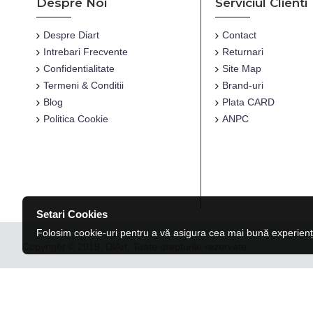
Despre Noi
Serviciul Clienti
Despre Diart
Contact
Intrebari Frecvente
Returnari
Confidentialitate
Site Map
Termeni & Conditii
Brand-uri
Blog
Plata CARD
Politica Cookie
ANPC
Setari Cookies
Folosim cookie-uri pentru a vă asigura cea mai bună experienț
Copyright © 2019, DiArt, Toate drepturile rezervate.