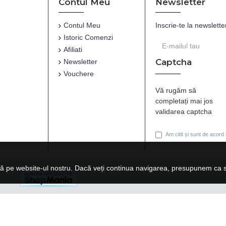
Contul Meu
Newsletter
Contul Meu
Inscrie-te la newslette
Istoric Comenzi
Afiliati
Captcha
Newsletter
Vouchere
Vă rugăm să
completați mai jos
validarea captcha
Am citit și sunt de acord
ă pe website-ul nostru. Dacă veți continua navigarea, presupunem ca su