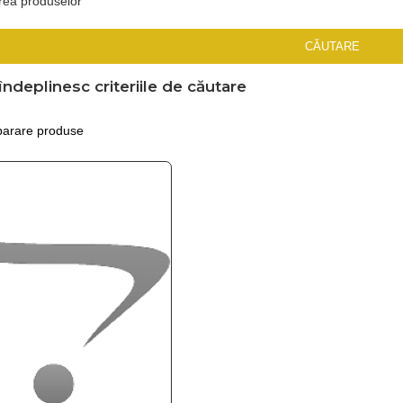
rea produselor
CĂUTARE
ndeplinesc criteriile de căutare
arare produse